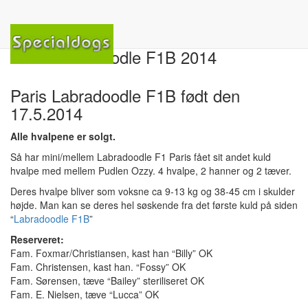
Hjem
»
Tidligere hvalpekuld
»
Labradoodles tidligere hvalpekuld
»
Paris Labradoodle F1B 2014
Paris Labradoodle F1B 2014
Paris Labradoodle F1B født den
17.5.2014
Alle hvalpene er solgt.
Så har mini/mellem Labradoodle F1 Paris fået sit andet kuld
hvalpe med mellem Pudlen Ozzy. 4 hvalpe, 2 hanner og 2 tæver.
Deres hvalpe bliver som voksne ca 9-13 kg og 38-45 cm i skulder
højde. Man kan se deres hel søskende fra det første kuld på siden
“
Labradoodle F1B
”
Reserveret:
Fam. Foxmar/Christiansen, kast han “Billy” OK
Fam. Christensen, kast han. “Fossy” OK
Fam. Sørensen, tæve “Bailey” steriliseret OK
Fam. E. Nielsen, tæve “Lucca” OK