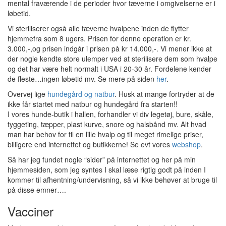
mental fraværende i de perioder hvor tæverne i omgivelserne er i
løbetid.
Vi steriliserer også alle tæverne hvalpene inden de flytter
hjemmefra som 8 ugers. Prisen for denne operation er kr.
3.000,-,og prisen indgår i prisen på kr 14.000,-. Vi mener ikke at
der nogle kendte store ulemper ved at sterilisere dem som hvalpe
og det har være helt normalt i USA i 20-30 år. Fordelene kender
de fleste…ingen løbetid mv. Se mere på siden
her
.
Overvej lige
hundegård og natbur
. Husk at mange fortryder at de
ikke får startet med natbur og hundegård fra starten!!
I vores hunde-butik i hallen, forhandler vi div legetøj, bure, skåle,
tyggeting, tæpper, plast kurve, snore og halsbånd mv. Alt hvad
man har behov for til en lille hvalp og til meget rimelige priser,
billigere end internettet og butikkerne! Se evt vores
webshop
.
Så har jeg fundet nogle “sider” på internettet og her på min
hjemmesiden, som jeg syntes I skal læse rigtig godt på inden I
kommer til afhentning/undervisning, så vi ikke behøver at bruge til
på disse emner….
Vacciner