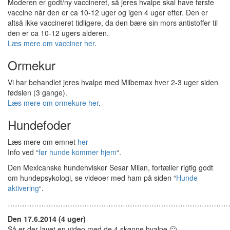
Moderen er godt/ny vaccineret, så jeres hvalpe skal have første
vaccine når den er ca 10-12 uger og igen 4 uger efter. Den er
altså ikke vaccineret tidligere, da den bære sin mors antistoffer til
den er ca 10-12 ugers alderen.
Læs mere om vacciner her
.
Ormekur
Vi har behandlet jeres hvalpe med Milbemax hver 2-3 uger siden
fødslen (3 gange).
Læs mere om ormekure her
.
Hundefoder
Læs mere om emnet
her
Info ved “
før hunde kommer hjem
“.
Den Mexicanske hundehvisker Sesar Milan, fortæller rigtig godt
om hundepsykologi, se videoer med ham på siden “
Hunde
aktivering
“.
…………………………………………………………………………………
Den 17.6.2014 (4 uger)
Så er der lavet en video med de 4 skønne hvalpe 🙂