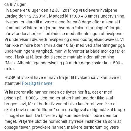
ca 6-7 uger.
Hvalpene er 8 uger den 12 Juli 2014 og vi udlevere hvalpene
Lørdag den 12.7.2014 . Mødetid kl 11.00 + 6 timers undervisning.
Hvalpen er klare til at være alene fra ca 3 dage efter ankomst i
hjemmet, vi informere jer om hvordan “alene-træningen” forgår
når vi underviser jer i forbindelse med afhentningen af hvalpene.
Vi underviser i div. vedr hvalpen og dens opdragelse/opvækst. Vi
har ikke mindre børn (min alder 10 år) med ved afhentninger pga
undervisningens varighed, men vi forventer at både mor og far er
med. Husk at få læst det tilsendte matriale inden afhentning
(Mail). Afhentning/undervisning på andre dage koster kr. 1.500,-
extra.
HUSK at vi skal have et navn fra jer til hvalpen så vi kan lave et
stamtræ!
Forslag til navne
Vi kastrerer alle hanner inden de flytter her fra, det er med i
prisen på 11.000,-. Jeg mener at en hanhund der ikke skal
bruges i avl, får et bedre liv ved at blive kastreret, ved ikke at
skulle bøvle med “drifterne” som de alligevel aldrig må/skal bruge
til noget seriøst. De bliver iøvrigt kun fede hvis i fodre dem for
meget. Vi fjerne blot de hormonelt styrrede instinkter så som at
opsøge tæver, provokere hanner, markere territorium og være