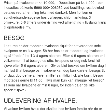
Prisen på hvalpene er kr. 10.000,-. Depositum på kr. 1.000,- bør
indsættes på konto 5990 0004006232 ved bestilling, rest beløbet
betales ved afhentning feks med dankort. Men i prisen er
sundhedsundersøgelse hos dyrlægen, chip mærkning, 3
ormekure, 5-6 timers undervisning ved afhentning + livslang hjælp
til opdragelse mv.
BESØG
I naturen holder moderen hvalpene skjult for omverdenen indtil
hvalpene er ca 3-4 uger. Så her hos os er moderen og hvalpene
også “fredet” indtil 3-4 ugers alderen. Efter 4-5 ugers alderen er i
velkommen til at besøge os ofte, hvalpene er dog nok først lidt
sjove efter 5-6 ugers alderen. Giv os blot besked om hvilken dag i
har lyst til at besøge os, hvalpene kan dog kun klare et besøgs-tid
pr dag, dog gerne af flere familier samtidig incl. alle børn. Besøg
modtages gerne kl 11.00. (Hvis man kun kan aflægge “et besøg”
så kom når hvalpene er min 6 uger, for inden da er de ikke
specielt sjove)
UDLEVERING AF HVALPE:
Vi vælger hvilken hvalp der skal bo hos hvilken familie når de er