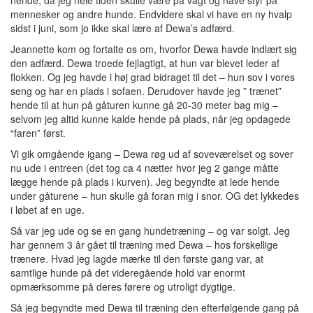
hende, da jeg hele tiden skulle være på vagt og have styr på
mennesker og andre hunde. Endvidere skal vi have en ny hvalp
sidst i juni, som jo ikke skal lære af Dewa’s adfærd.
Jeannette kom og fortalte os om, hvorfor Dewa havde indlært sig
den adfærd. Dewa troede fejlagtigt, at hun var blevet leder af
flokken. Og jeg havde i høj grad bidraget til det – hun sov i vores
seng og har en plads i sofaen. Derudover havde jeg ” trænet”
hende til at hun på gåturen kunne gå 20-30 meter bag mig –
selvom jeg altid kunne kalde hende på plads, når jeg opdagede
“faren” først.
Vi gik omgående igang – Dewa røg ud af soveværelset og sover
nu ude i entreen (det tog ca 4 nætter hvor jeg 2 gange måtte
lægge hende på plads i kurven). Jeg begyndte at lede hende
under gåturene – hun skulle gå foran mig i snor. OG det lykkedes
i løbet af en uge.
Så var jeg ude og se en gang hundetræning – og var solgt. Jeg
har gennem 3 år gået til træning med Dewa – hos forskellige
trænere. Hvad jeg lagde mærke til den første gang var, at
samtlige hunde på det videregående hold var enormt
opmærksomme på deres førere og utroligt dygtige.
Så jeg begyndte med Dewa til træning den efterfølgende gang på