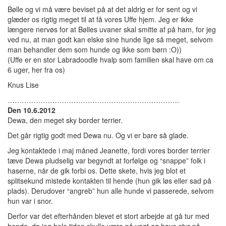
Bølle og vi må være beviset på at det aldrig er for sent og vi
glæder os rigtig meget til at få vores Uffe hjem. Jeg er ikke
længere nervøs for at Bølles uvaner skal smitte af på ham, for jeg
ved nu, at man godt kan elske sine hunde lige så meget, selvom
man behandler dem som hunde og ikke som børn :O))
(Uffe er en stor Labradoodle hvalp som familien skal have om ca
6 uger, her fra os)
Knus Lise
……………………………………………………………….
Den 10.6.2012
Dewa, den meget sky border terrier.
Det går rigtig godt med Dewa nu. Og vi er bare så glade.
Jeg kontaktede i maj måned Jeanette, fordi vores border terrier
tæve Dewa pludselig var begyndt at forfølge og “snappe” folk i
haserne, når de gik forbi os. Dette skete, hvis jeg blot et
splitsekund mistede kontakten til hende (hun gik løs eller sad på
plads). Derudover “angreb” hun alle hunde vi passerede, selvom
hun var i snor.
Derfor var det efterhånden blevet et stort arbejde at gå tur med