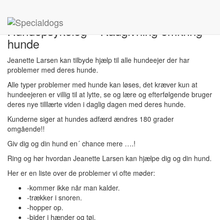
Hjem
»
Hundepsykolog – Rådgivning omkring hunde
Hundepsykolog – Rådgivning omkring
hunde
Jeanette Larsen kan tilbyde hjælp til alle hundeejer der har
problemer med deres hunde.
Alle typer problemer med hunde kan løses, det kræver kun at
hundeejeren er villig til at lytte, se og lære og efterfølgende bruger
deres nye tilllærte viden i daglig dagen med deres hunde.
Kunderne siger at hundes adfærd ændres 180 grader
omgående!!
Giv dig og din hund en´ chance mere ….!
Ring og hør hvordan Jeanette Larsen kan hjælpe dig og din hund.
Her er en liste over de problemer vi ofte møder:
-kommer ikke når man kalder.
-trækker i snoren.
-hopper op.
-bider i hænder og tøj.