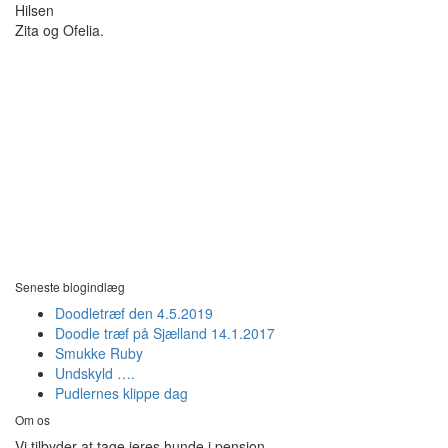
Hilsen
Zita og Ofelia.
Seneste blogindlæg
Doodletræf den 4.5.2019
Doodle træf på Sjælland 14.1.2017
Smukke Ruby
Undskyld ….
Pudlernes klippe dag
Om os
Vi tilbyder at tage jeres hunde i pension.