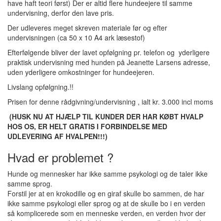
have haft teori først) Der er altid flere hundeejere til samme
undervisning, derfor den lave pris.
Der udleveres meget skreven materiale før og efter
undervisningen (ca 50 x 10 A4 ark læsestof)
Efterfølgende bliver der lavet opfølgning pr. telefon og yderligere
praktisk undervisning med hunden på Jeanette Larsens adresse,
uden yderligere omkostninger for hundeejeren.
Livslang opfølgning.!!
Prisen for denne rådgivning/undervisning , ialt kr. 3.000 incl moms
(HUSK NU AT HJÆLP TIL KUNDER DER HAR KØBT HVALP
HOS OS, ER HELT GRATIS I FORBINDELSE MED
UDLEVERING AF HVALPEN!!!)
Hvad er problemet ?
Hunde og mennesker har ikke samme psykologi og de taler ikke
samme sprog.
Forstil jer at en krokodille og en giraf skulle bo sammen, de har
ikke samme psykologi eller sprog og at de skulle bo i en verden
så komplicerede som en menneske verden, en verden hvor der