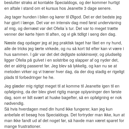
beslutter straks at kontakte Specialdogs, og der kommer hurtigt
en aftale i stand om et kursus hos Jeanette 3 dage senere.
Jeg tager hunden i bilen og kører til Ølgod. Det er det bedste jeg
har gjort i længe. Det var en intensiv dag med først undervisning
af mig, og dernæst var det Ofelia´s tur. Det var to meget trætte
venner der kørte hjem til aften, og vi gik tidligt i seng den dag.
Næste dag opdager jeg at jeg praktisk taget har fået en ny hund,
alle de tricks jeg lærte virkede, og nu så kort tid efter kan vi være i
hus sammen. I går var det det dejligste solskinsvejr, og pludselig
ligger Ofelia på gulvet i en solstribe og slapper af og nyder det,
det er aldrig passeret før. Jeg blev så lykkelig, og kan nu se at
metoden virker og vi træner hver dag, da der dog stadig er rigeligt
plads til forbedringer he he.
Jeg glæder mig rigtigt meget til at komme til Jeanette igen til en
opfølgning, da der blev givet rigtig mange oplysninger den første
dag, som er lidt svært at huske bagefter, så en opfølgning er nok
nødvendig.
Så hvis hverdagen med din hund ikke fungerer, kan jeg kun
anbefale et besøg hos Specialdogs. Det fortryder man ikke, kun at
man ikke fandt ud af det noget før, så havde man været sparet for
mange frustrationer.