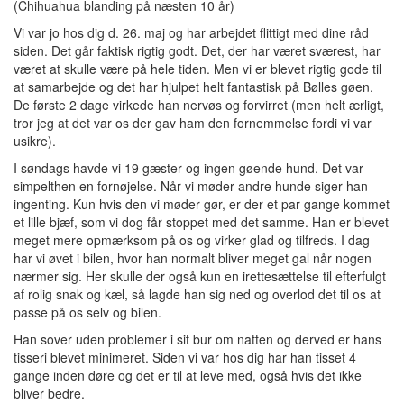
(Chihuahua blanding på næsten 10 år)
Vi var jo hos dig d. 26. maj og har arbejdet flittigt med dine råd
siden. Det går faktisk rigtig godt. Det, der har været sværest, har
været at skulle være på hele tiden. Men vi er blevet rigtig gode til
at samarbejde og det har hjulpet helt fantastisk på Bølles gøen.
De første 2 dage virkede han nervøs og forvirret (men helt ærligt,
tror jeg at det var os der gav ham den fornemmelse fordi vi var
usikre).
I søndags havde vi 19 gæster og ingen gøende hund. Det var
simpelthen en fornøjelse. Når vi møder andre hunde siger han
ingenting. Kun hvis den vi møder gør, er der et par gange kommet
et lille bjæf, som vi dog får stoppet med det samme. Han er blevet
meget mere opmærksom på os og virker glad og tilfreds. I dag
har vi øvet i bilen, hvor han normalt bliver meget gal når nogen
nærmer sig. Her skulle der også kun en irettesættelse til efterfulgt
af rolig snak og kæl, så lagde han sig ned og overlod det til os at
passe på os selv og bilen.
Han sover uden problemer i sit bur om natten og derved er hans
tisseri blevet minimeret. Siden vi var hos dig har han tisset 4
gange inden døre og det er til at leve med, også hvis det ikke
bliver bedre.