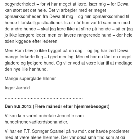
begynderholdet – for vi har meget at lære. Især mig – for Dewa
kan stort set det hele. Det vi arbejder med er meget
opmærksomheden fra Dewa til mig – og min opmærksomhed til
hende i forskellige situationer. Især når hun var fri sammen med
de andre hunde – skal jeg lære ikke at stirre på hende – så er jeg
jo ikke længere leder, men en lavere rangerende hund – der hele
tiden kiggede efter lederen.
Men Rom blev jo ikke bygget på én dag – og jeg har lært Dewa
mange forkerte ting – i god mening. Men vi har nu fået en meget
gladere og lydigere hund. Og vi er ved at være klar til at modtage
den nye lille hanhund.
Mange superglade hilsner
Inger Jørrald
………………………………………………
Den 9.8.2012 (Flere månedr efter hjemmebesøget)
Vi kan kun varmt anbefale Jeanette som
hundetræner/adfærdsbehandler.
Vi har en F.T. Springer Spaniel på 16 mdr. der havde problemer
med at være alene hjemme. Der var også små ting som at gå