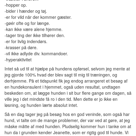
-hopper op.
-bider i hænder og tøj.
-er for vild når der kommer gæster.
-gøér ofte og for længe.
-kan ikke være alene hjemme.
-tager ting der ikke tilhører den.
-er for livlig indendørs.
-krasser på døre.
-vil ikke adlyde div. kommandoer.
-hyperaktivitet
Intet så ud til at hjælpe på hundens opførsel, selvom jeg mente at
jeg gjorde 100% hvad der blev sagt til mig til træningen, og
derhjemme. På et tidspunkt fik jeg endog arrangeret et besøg af
en hundekonsulent i hjemmet, også uden resultat, undtagen
beskeden om, at lægge hunden i sit bur flere gange om dagen, så
ville jeg i det mindste få ro i den tid. Men dette er jo ikke en
løsning, og hunden lærte absolut intet.
Så en dag tager jeg på besøg hos en god veninde, som også har
hund, vi talte om de mange problemer, der var ved at gøre, at jeg
måske måtte af med hunden. Pludselig kommer hun i tanke om at
hun da i grunden kender Jeanette, som er rigtig god til hunde. Vi