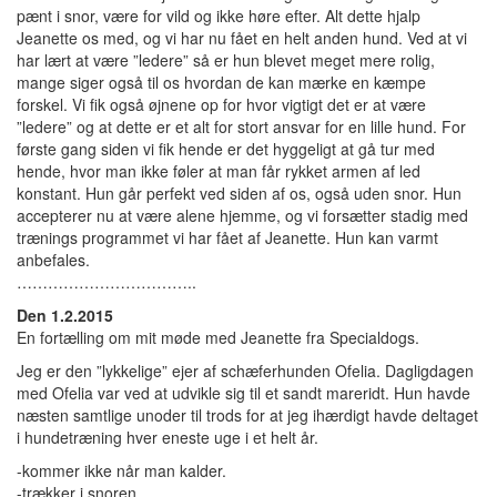
pænt i snor, være for vild og ikke høre efter. Alt dette hjalp
Jeanette os med, og vi har nu fået en helt anden hund. Ved at vi
har lært at være ”ledere” så er hun blevet meget mere rolig,
mange siger også til os hvordan de kan mærke en kæmpe
forskel. Vi fik også øjnene op for hvor vigtigt det er at være
”ledere” og at dette er et alt for stort ansvar for en lille hund. For
første gang siden vi fik hende er det hyggeligt at gå tur med
hende, hvor man ikke føler at man får rykket armen af led
konstant. Hun går perfekt ved siden af os, også uden snor. Hun
accepterer nu at være alene hjemme, og vi forsætter stadig med
trænings programmet vi har fået af Jeanette. Hun kan varmt
anbefales.
……………………………..
Den 1.2.2015
En fortælling om mit møde med Jeanette fra Specialdogs.
Jeg er den ”lykkelige” ejer af schæferhunden Ofelia. Dagligdagen
med Ofelia var ved at udvikle sig til et sandt mareridt. Hun havde
næsten samtlige unoder til trods for at jeg ihærdigt havde deltaget
i hundetræning hver eneste uge i et helt år.
-kommer ikke når man kalder.
-trækker i snoren.