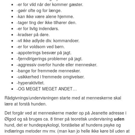
-er for vild når der kommer gæster.
-gøér ofte og for længe.
-kan ikke være alene hjemme.
-tager ting der ikke tilhører den.
-er for livlig indendørs.
-kradser på døre.
-vil ikke adlyde div. kommandoer.
-er for voldsom ved børn.
-appoterings besvær på jagt.
-fjerndirigerings problemer på jagt.
-aggressiv overfor hunde eller mennesker.
-bange for fremmede mennesker.
-usikkerhed i fremmede omgivelser.
-hyperaktivitet.
-OG MEGET MEGET ANDET…
Rådgivnings/undervisningen starte med at menneskerne skal
lære at forstå hunden.
Det forgår ved at menneskerne møder op på Jeanette adresse i
Ølgod og så bruges ca. 8 timer på teoretisk undervisning
uden
hund, det er hundepsykologi, forståelse af hundens psyke og
indlærings metoder mv mv. (man kan jo helle ikke køre bil uden at