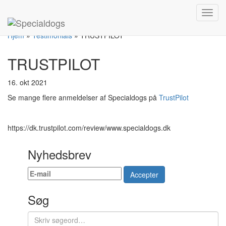
Denne hjemmeside anvender cookies til statistik og indstillinger. Ved at
Toggl
bruge hjemmesiden accepterer du dette.
Klik og læs mere.
navig
OK
Hjem
»
Testimonials
»
TRUSTPILOT
TRUSTPILOT
16. okt 2021
Se mange flere anmeldelser af Specialdogs på
TrustPilot
https://dk.trustpilot.com/review/www.specialdogs.dk
Nyhedsbrev
Accepter
Søg