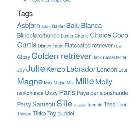
Tags
Asbjørn
Balu
Bianca
Balder
Ashley
Choice
Coco
Blindeførerhunde
Buster
Charlie
Curtis
Flatcoated retriever
Disney
Fabie
Floss
Golden retriever
Gipsy
Jack russel terrie
Julie
Labrador
Kenzo
London
Joy
Loui
Mille
Magne
Molly
Max
Mejse
Mia
Paris
Ozzy
Paya
pensionshunde
narkohunde
Sille
Samson
Persy
Tess
Thor
Tammie
Snuppie
Tikka
Toy puddel
Thyson