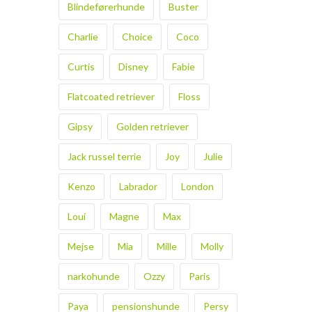
Blindeførerhunde
Buster
Charlie
Choice
Coco
Curtis
Disney
Fabie
Flatcoated retriever
Floss
Gipsy
Golden retriever
Jack russel terrie
Joy
Julie
Kenzo
Labrador
London
Loui
Magne
Max
Mejse
Mia
Mille
Molly
narkohunde
Ozzy
Paris
Paya
pensionshunde
Persy