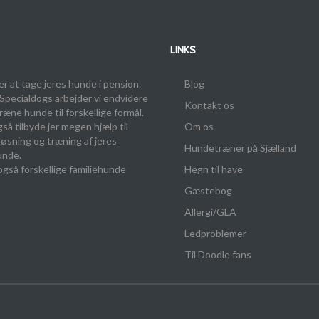
LINKS
der at tage jeres hunde i pension.
Blog
Specialdogs arbejder vi endvidere
Kontakt os
ræne hunde til forskellige formål.
gså tilbyde jer megen hjælp til
Om os
øsning og træning af jeres
Hundetræner på Sjælland
unde.
 også forskellige familiehunde
Hegn til have
Gæstebog
Allergi/GLA
Ledproblemer
Til Doodle fans