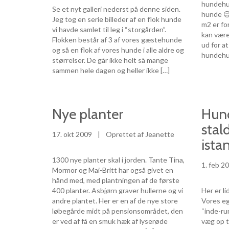
hundehus
Se et nyt galleri nederst på denne siden.
hunde 
Jeg tog en serie billeder af en flok hunde
m2 er for
vi havde samlet til leg i “storgården”.
kan være
Flokken består af 3 af vores gæstehunde
ud for at
og så en flok af vores hunde i alle aldre og
hundehus
størrelser. De går ikke helt så mange
sammen hele dagen og heller ikke […]
Nye planter
Hun
stal
17. okt 2009
|
Oprettet af Jeanette
ista
1300 nye planter skal i jorden. Tante Tina,
1. feb 2
Mormor og Mai-Britt har også givet en
hånd med, med plantningen af de første
400 planter. Asbjørn graver hullerne og vi
Her er l
andre plantet. Her er en af de nye store
Vores eg
løbegårde midt på pensionsområdet, den
“inde-ru
er ved af få en smuk hæk af lyserøde
væg op ti