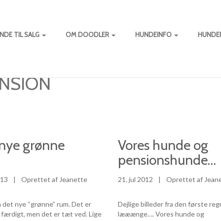
NDE TIL SALG
OM DOODLER
HUNDEINFO
HUNDE
NSION
nye grønne
Vores hunde og
pensionshunde…
013
|
Oprettet af Jeanette
21. jul 2012
|
Oprettet af Jean
å det nye “grønne” rum. Det er
Dejlige billeder fra den første reg
t færdigt, men det er tæt ved. Lige
lææænge…. Vores hunde og