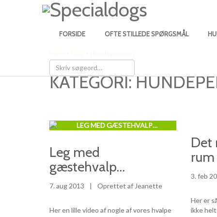
FORSIDE
OFTE STILLEDE SPØRGSMÅL
HU
Hjem
»
Blog
»
Hundepension
KATEGORI:
HUNDEPE
Det 
Leg med
rum
gæstehvalp…
3. feb 2
7. aug 2013
|
Oprettet af Jeanette
Her er s
Her en lille video af nogle af vores hvalpe
ikke hel