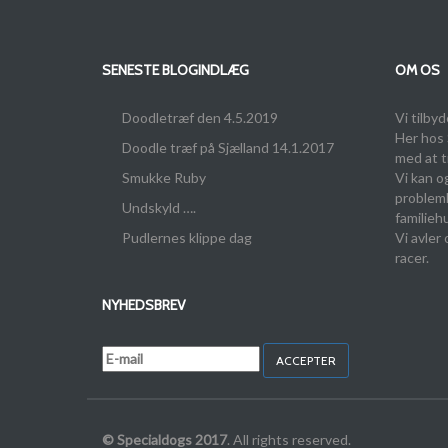
SENESTE BLOGINDLÆG
OM OS
Doodletræf den 4.5.2019
Vi tilby
Her hos 
Doodle træf på Sjælland 14.1.2017
med at t
Smukke Ruby
Vi kan o
probleml
Undskyld ….
familieh
Pudlernes klippe dag
Vi avler
racer.
NYHEDSBREV
ACCEPTER
© Specialdogs 2017
. All rights reserved.