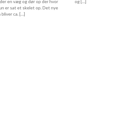
er en væg og dør op der hvor
og […]
kun er sat et skelet op. Det nye
bliver ca. […]