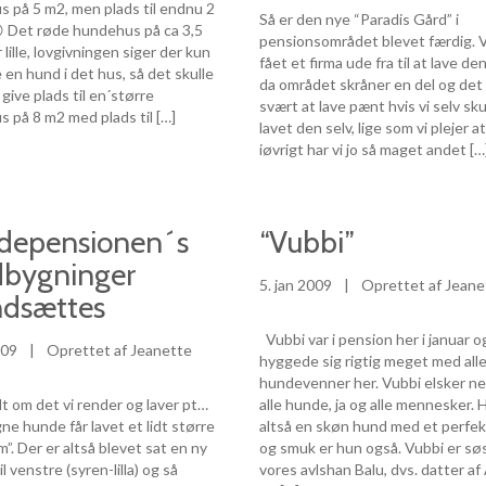
 på 5 m2, men plads til endnu 2
Så er den nye “Paradis Gård” i
 Det røde hundehus på ca 3,5
pensionsområdet blevet færdig. V
 lille, lovgivningen siger der kun
fået et firma ude fra til at lave de
 en hund i det hus, så det skulle
da området skråner en del og det 
 give plads til en´større
svært at lave pænt hvis vi selv sk
 på 8 m2 med plads til […]
lavet den selv, lige som vi plejer a
iøvrigt har vi jo så maget andet […
depensionen´s
“Vubbi”
dbygninger
5. jan 2009
|
Oprettet af Jeane
ndsættes
Vubbi var i pension her i januar 
009
|
Oprettet af Jeanette
hyggede sig rigtig meget med all
hundevenner her. Vubbi elsker n
idt om det vi render og laver pt…
alle hunde, ja og alle mennesker. 
ne hunde får lavet et lidt større
altså en skøn hund med et perfe
m”. Der er altså blevet sat en ny
og smuk er hun også. Vubbi er søs
l venstre (syren-lilla) og så
vores avlshan Balu, dvs. datter af