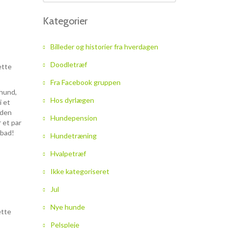
Kategorier
Billeder og historier fra hverdagen
Doodletræf
ette
Fra Facebook gruppen
shund,
Hos dyrlægen
i et
nden
Hundepension
r et par
 bad!
Hundetræning
Hvalpetræf
Ikke kategoriseret
Jul
Nye hunde
ette
Pelspleje