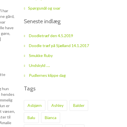
Spørgsmål og svar
i har
nne gård,
Seneste indlæg
var
ulle have
t gøre,
Doodletræf den 4.5.2019
]
Doodle træf på Sjælland 14.1.2017
Smukke Ruby
Undskyld ….
tte
Pudlernes klippe dag
Tags
og hun
e hendes
emmelig
Asbjørn
Ashley
Balder
Hun er
kt væsen,
ter til
Balu
Bianca
 Amalie