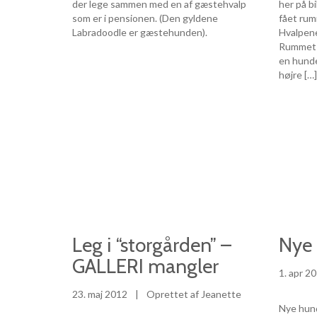
der lege sammen med en af gæstehvalp
her på b
som er i pensionen. (Den gyldene
fået rumm
Labradoodle er gæstehunden).
Hvalpene
Rummet h
en hunde
højre […
Leg i “storgården” –
Nye
GALLERI mangler
1. apr 2
23. maj 2012
|
Oprettet af Jeanette
Nye hund