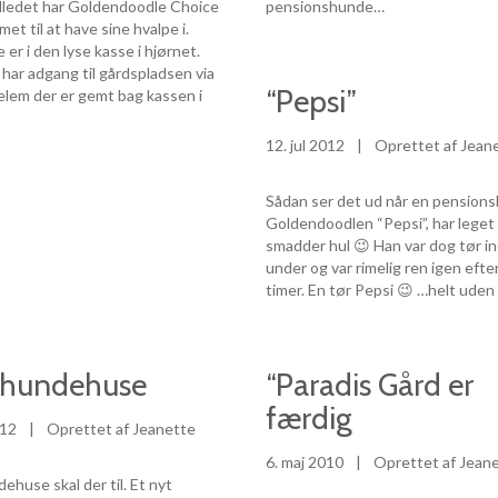
illedet har Goldendoodle Choice
pensionshunde…
et til at have sine hvalpe i.
 er i den lyse kasse i hjørnet.
ar adgang til gårdspladsen via
“Pepsi”
lem der er gemt bag kassen i
]
12. jul 2012
|
Oprettet af Jean
Sådan ser det ud når en pension
Goldendoodlen “Pepsi”, har leget 
smadder hul 😉 Han var dog tør i
under og var rimelig ren igen efte
timer. En tør Pepsi 😉 …helt uden
 hundehuse
“Paradis Gård er
færdig
012
|
Oprettet af Jeanette
6. maj 2010
|
Oprettet af Jean
ehuse skal der til. Et nyt