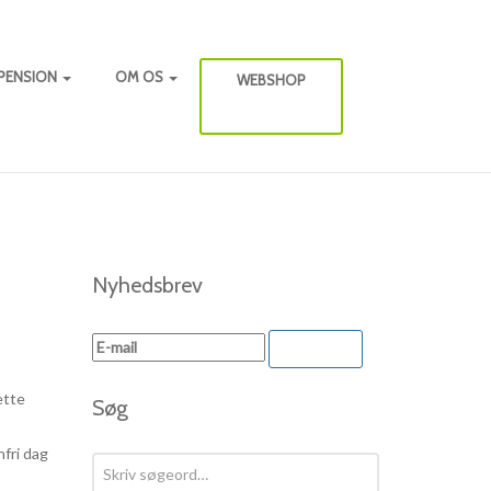
PENSION
OM OS
WEBSHOP
Nyhedsbrev
ACCEPTER
ette
Søg
nfri dag