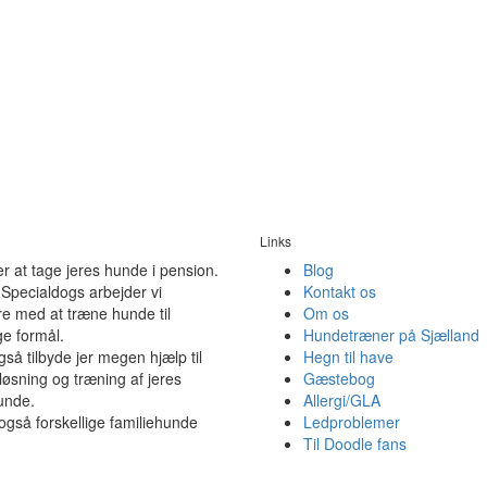
Links
der at tage jeres hunde i pension.
Blog
Specialdogs arbejder vi
Kontakt os
e med at træne hunde til
Om os
ge formål.
Hundetræner på Sjælland
gså tilbyde jer megen hjælp til
Hegn til have
øsning og træning af jeres
Gæstebog
unde.
Allergi/GLA
 også forskellige familiehunde
Ledproblemer
Til Doodle fans