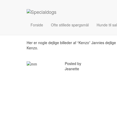
Hjem
»
Blog
»
“Kenzo”
“Kenzo”
Forside
Ofte stillede spørgsmål
Hunde til sa
1. sep 2009
|
Oprettet af Jeanette
|
Ingen kommentare
Her er nogle dejlige billeder af “Kenzo” Jannies dejlig
Kenzo.
Posted by
Jeanette