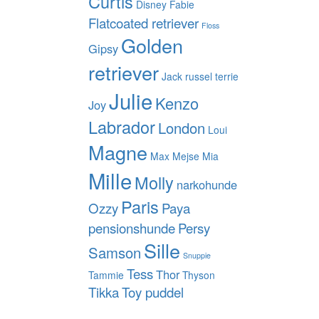
Curtis
Disney
Fabie
Flatcoated retriever
Floss
Golden
Gipsy
retriever
Jack russel terrie
Julie
Kenzo
Joy
Labrador
London
Loui
Magne
Max
Mejse
Mia
Mille
Molly
narkohunde
Paris
Ozzy
Paya
pensionshunde
Persy
Sille
Samson
Snuppie
Tess
Thor
Tammie
Thyson
Tikka
Toy puddel