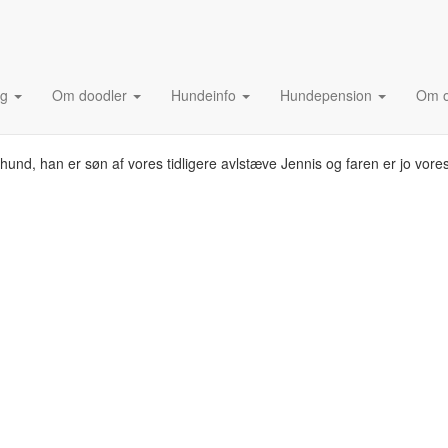
lg
Om doodler
Hundeinfo
Hundepension
Om 
r
e hund, han er søn af vores tidligere avlstæve Jennis og faren er jo vor