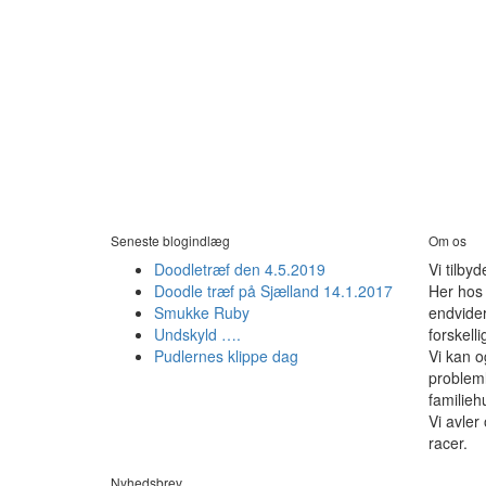
Seneste blogindlæg
Om os
Doodletræf den 4.5.2019
Vi tilby
Doodle træf på Sjælland 14.1.2017
Her hos 
Smukke Ruby
endvider
Undskyld ….
forskelli
Pudlernes klippe dag
Vi kan o
probleml
familieh
Vi avler
racer.
Nyhedsbrev