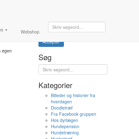
Nyhedsbrev
os
Webshop
Accepter
es egen
Søg
Kategorier
Billeder og historier fra
hverdagen
Doodletræf
Fra Facebook gruppen
Hos dyrlægen
Hundepension
Hundetræning
Hvalpetræf