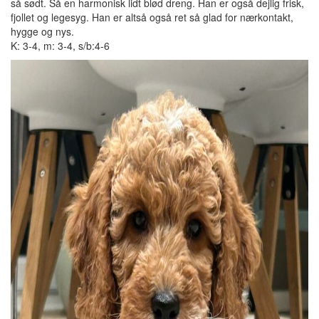
så sødt. Så en harmonisk lidt blød dreng. Han er også dejlig frisk,
fjollet og legesyg. Han er altså også ret så glad for nærkontakt,
hygge og nys.
K: 3-4, m: 3-4, s/b:4-6