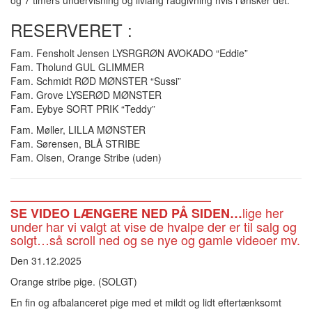
og 7 timers undervisning og livlang rådgivning hvis i ønsker det.
RESERVERET :
Fam. Fensholt Jensen LYSRGRØN AVOKADO “Eddie”
Fam. Tholund GUL GLIMMER
Fam. Schmidt RØD MØNSTER “Sussi”
Fam. Grove LYSERØD MØNSTER
Fam. Eybye SORT PRIK “Teddy”
Fam. Møller, LILLA MØNSTER
Fam. Sørensen, BLÅ STRIBE
Fam. Olsen, Orange Stribe (uden)
————————————————
lige her
SE VIDEO LÆNGERE NED PÅ SIDEN…
under har vi valgt at vise de hvalpe der er til salg og
solgt…så scroll ned og se nye og gamle videoer mv.
Den 31.12.2025
Orange stribe pige. (SOLGT)
En fin og afbalanceret pige med et mildt og lidt eftertænksomt