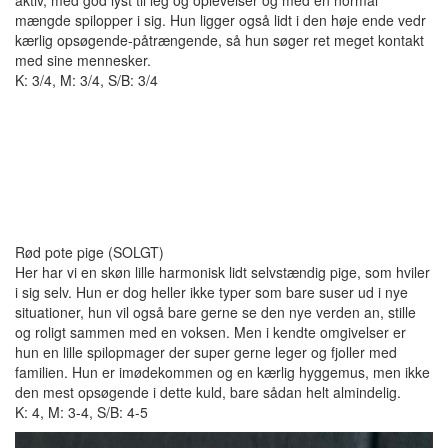
aktiv, med god lyst til leg og oplevelser og med en normal
mængde spilopper i sig. Hun ligger også lidt i den høje ende vedr
kærlig opsøgende-påtrængende, så hun søger ret meget kontakt
med sine mennesker.
K: 3/4, M: 3/4, S/B: 3/4
Rød pote pige (SOLGT)
Her har vi en skøn lille harmonisk lidt selvstændig pige, som hviler
i sig selv. Hun er dog heller ikke typer som bare suser ud i nye
situationer, hun vil også bare gerne se den nye verden an, stille
og roligt sammen med en voksen. Men i kendte omgivelser er
hun en lille spilopmager der super gerne leger og fjoller med
familien. Hun er imødekommen og en kærlig hyggemus, men ikke
den mest opsøgende i dette kuld, bare sådan helt almindelig.
K: 4, M: 3-4, S/B: 4-5