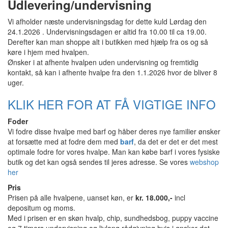
Udlevering/undervisning
Vi afholder næste undervisningsdag for dette kuld Lørdag den
24.1.2026 . Undervisningsdagen er altid fra 10.00 til ca 19.00.
Derefter kan man shoppe alt i butikken med hjælp fra os og så
køre i hjem med hvalpen.
Ønsker i at afhente hvalpen uden undervisning og fremtidig
kontakt, så kan i afhente hvalpe fra den 1.1.2026 hvor de bliver 8
uger.
KLIK HER FOR AT FÅ VIGTIGE INFO
Foder
Vi fodre disse hvalpe med barf og håber deres nye familier ønsker
at forsætte med at fodre dem med
barf
, da det er det er det mest
optimale fodre for vores hvalpe. Man kan købe barf i vores fysiske
butik og det kan også sendes til jeres adresse. Se vores
webshop
her
Pris
Prisen på alle hvalpene, uanset køn, er
kr. 18.000,-
incl
depositum og moms.
Med i prisen er en skøn hvalp, chip, sundhedsbog, puppy vaccine