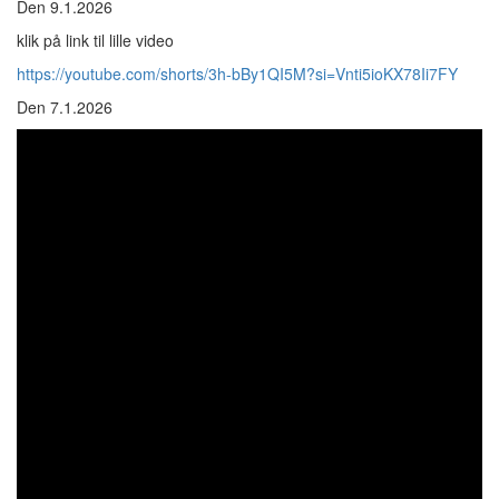
Den 9.1.2026
klik på link til lille video
https://youtube.com/shorts/3h-bBy1QI5M?si=Vnti5ioKX78Ii7FY
Den 7.1.2026