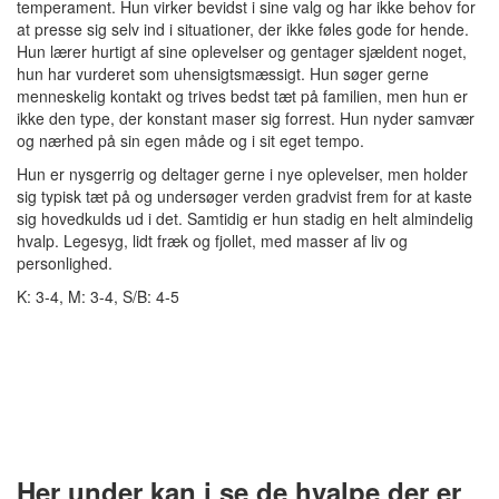
temperament. Hun virker bevidst i sine valg og har ikke behov for
at presse sig selv ind i situationer, der ikke føles gode for hende.
Hun lærer hurtigt af sine oplevelser og gentager sjældent noget,
hun har vurderet som uhensigtsmæssigt. Hun søger gerne
menneskelig kontakt og trives bedst tæt på familien, men hun er
ikke den type, der konstant maser sig forrest. Hun nyder samvær
og nærhed på sin egen måde og i sit eget tempo.
Hun er nysgerrig og deltager gerne i nye oplevelser, men holder
sig typisk tæt på og undersøger verden gradvist frem for at kaste
sig hovedkulds ud i det. Samtidig er hun stadig en helt almindelig
hvalp. Legesyg, lidt fræk og fjollet, med masser af liv og
personlighed.
K: 3-4, M: 3-4, S/B: 4-5
Her under kan i se de hvalpe der er