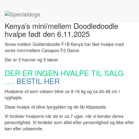
Hjem
»
Kenya’s mini/mellem Doodledoodle hvalpe født den
6.11.2025
Kenya’s mini/mellem Doodledoodle
hvalpe født den 6.11.2025
Vores mellem Goldendoodle F1B Kenya har fået hvalpe med
vores mini/mellem Cavapoo F2 Game.
Der er 3 hanner og 5 tæver
DER ER INGEN HVALPE TIL SALG
….
BESTIL HER
Hvalpene vil som voksen blive ca 9-16 kg og ca 40-48 cm i
ryghøjde.
Disse hvalpe vil blive lys/gylden og de får klippepels.
Vi fordeler hvalpene når de er ca 7 uger, når vi kender deres
personlighed. Vi fordeler som altid efter personlighed og ikke efter
køn eller udseende.