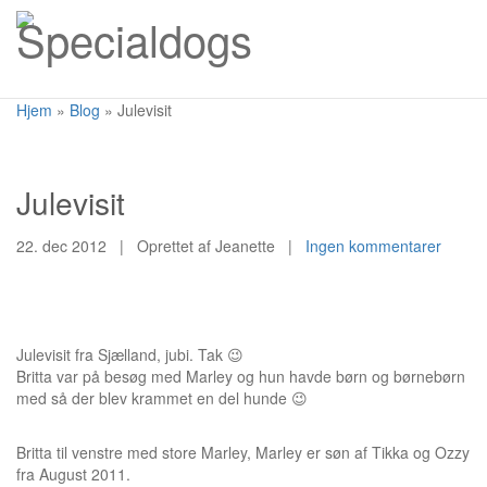
Toggl
naviga
Hjem
»
Blog
»
Julevisit
Julevisit
22. dec 2012
|
Oprettet af Jeanette
|
Ingen kommentarer
Julevisit fra Sjælland, jubi. Tak 😉
Britta var på besøg med Marley og hun havde børn og børnebørn
med så der blev krammet en del hunde 😉
Britta til venstre med store Marley, Marley er søn af Tikka og Ozzy
fra August 2011.