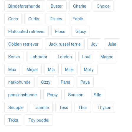
Blindeførerhunde
Buster
Charlie
Choice
Coco
Curtis
Disney
Fabie
Flatcoated retriever
Floss
Gipsy
Golden retriever
Jack russel terrie
Joy
Julie
Kenzo
Labrador
London
Loui
Magne
Max
Mejse
Mia
Mille
Molly
narkohunde
Ozzy
Paris
Paya
pensionshunde
Persy
Samson
Sille
Snuppie
Tammie
Tess
Thor
Thyson
Tikka
Toy puddel