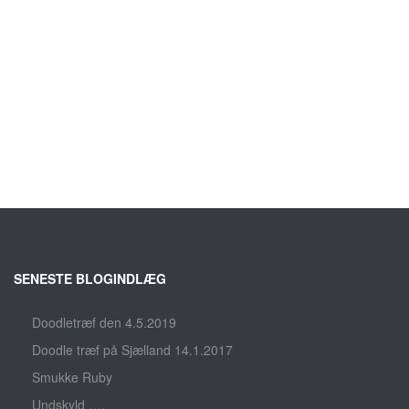
SENESTE BLOGINDLÆG
Doodletræf den 4.5.2019
Doodle træf på Sjælland 14.1.2017
Smukke Ruby
Undskyld ….