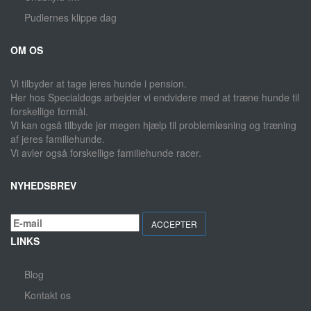
Pudlernes klippe dag
OM OS
Vi tilbyder at tage jeres hunde i pension.
Her hos Specialdogs arbejder vi endvidere med at træne hunde til
forskellige formål.
Vi kan også tilbyde jer megen hjælp til problemløsning og træning
af jeres familiehunde.
Vi avler også forskellige familiehunde racer.
NYHEDSBREV
ACCEPTER
LINKS
Blog
Kontakt os