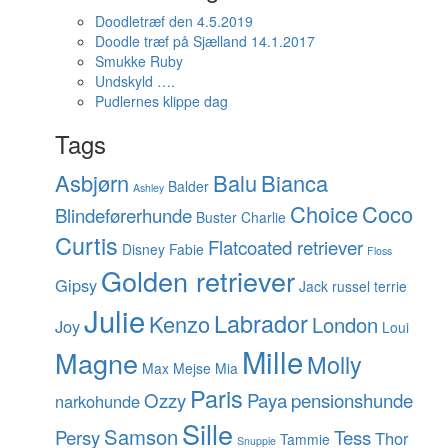
Doodletræf den 4.5.2019
Doodle træf på Sjælland 14.1.2017
Smukke Ruby
Undskyld ….
Pudlernes klippe dag
Tags
Asbjørn
Balu
Bianca
Balder
Ashley
Choice
Coco
Blindeførerhunde
Buster
Charlie
Curtis
Flatcoated retriever
Disney
Fabie
Floss
Golden retriever
Gipsy
Jack russel terrie
Julie
Labrador
Kenzo
London
Joy
Loui
Mille
Magne
Molly
Max
Mejse
Mia
Paris
Ozzy
Paya
pensionshunde
narkohunde
Sille
Samson
Persy
Tess
Thor
Tammie
Snuppie