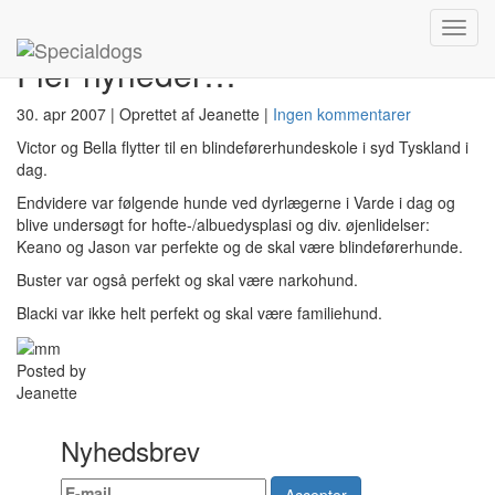
Hjem
»
Blog
»
Fler nyheder…
Toggl
navig
Fler nyheder…
30. apr 2007
|
Oprettet af Jeanette
|
Ingen kommentarer
Victor og Bella flytter til en blindeførerhundeskole i syd Tyskland i
dag.
Endvidere var følgende hunde ved dyrlægerne i Varde i dag og
blive undersøgt for hofte-/albuedysplasi og div. øjenlidelser:
Keano og Jason var perfekte og de skal være blindeførerhunde.
Buster var også perfekt og skal være narkohund.
Blacki var ikke helt perfekt og skal være familiehund.
Posted by
Jeanette
Nyhedsbrev