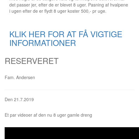
det passer jer, efter de er blevet 8 uger. Pasning af hvalpene
i ugen efter de er flydt 8 uger koster 500,- pr uge.
KLIK HER FOR AT FÅ VIGTIGE
INFORMATIONER
RESERVERET
Fam. Andersen
Den 21.7.2019
Et par videoer af den nu 8 uger gamle dreng