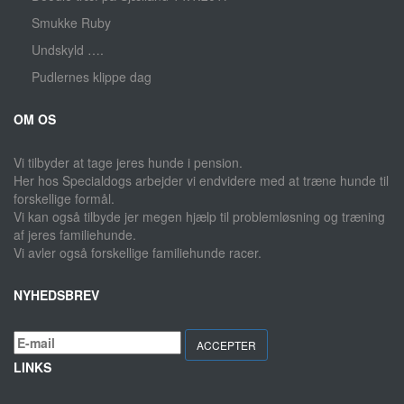
Smukke Ruby
Undskyld ….
Pudlernes klippe dag
OM OS
Vi tilbyder at tage jeres hunde i pension.
Her hos Specialdogs arbejder vi endvidere med at træne hunde til
forskellige formål.
Vi kan også tilbyde jer megen hjælp til problemløsning og træning
af jeres familiehunde.
Vi avler også forskellige familiehunde racer.
NYHEDSBREV
ACCEPTER
LINKS