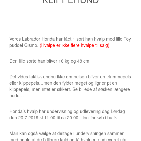
Vores Labrador Honda har fået 1 sort han hvalp med lille Toy
puddel Gismo.
(Hvalpe er ikke flere hvalpe til salg)
Den lille sorte han bliver 18 kg og 48 cm.
Det vides faktisk endnu ikke om pelsen bliver en trinmmepels
eller klippepels…men den fylder meget og ligner pt en
klippepels, men intet er sikkert. Se billede af søsken længere
nede…
Honda’s hvalp har undervisning og udlevering dag Lørdag
den 20.7.2019 kl 11.00 til ca 20.00…incl indkøb i butik.
Man kan også vælge at deltage i undervisningen sammen
med nogle af de tidligere kuld og få hvalpene udleveret når